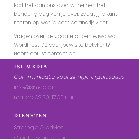
laat het aan ons over: wij nemen het
beheer graag van je over, zodat jij je kunt
richten op wat je echt belangrijk vindt.
Vragen over de update of benieuwd wat
WordPress 7.0 voor jouw site betekent?
Neem gerust contact op.
ISI MEDIA
Communicatie voor zinnige organisaties
info@isimedia.nl
ma-do 09.30-17.00 uur
DIENSTEN
Strategie & advies
Creatie & productie