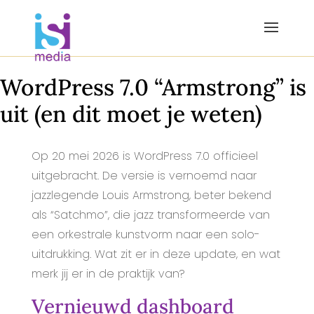
WordPress 7.0 “Armstrong” is
uit (en dit moet je weten)
Op 20 mei 2026 is WordPress 7.0 officieel
uitgebracht. De versie is vernoemd naar
jazzlegende Louis Armstrong, beter bekend
als “Satchmo”, die jazz transformeerde van
een orkestrale kunstvorm naar een solo-
uitdrukking. Wat zit er in deze update, en wat
merk jij er in de praktijk van?
Vernieuwd dashboard