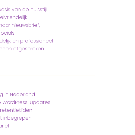
T
sis van de huisstijl
lvriendelijk
aar nieuwsbrief,
ocials
delijk en professioneel
innen afgesproken
T
ng in Nederland
e WordPress-updates
etentietijden
at inbegrepen
rief