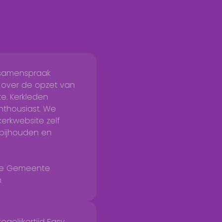
in samenspraak
over de opzet van
e. Kerkleden
nthousiast. We
erkwebsite zelf
bijhouden en
se Gemeente
n
tegelijkertijd Easy