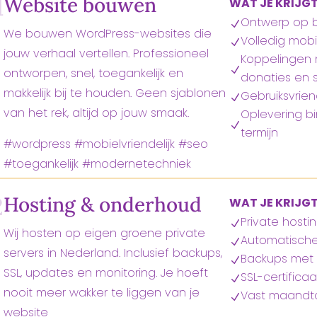
1
Website bouwen
WAT JE KRIJG
Ontwerp op ba
N
We bouwen WordPress-websites die
Volledig mobie
N
jouw verhaal vertellen. Professioneel
Koppelingen n
N
ontworpen, snel, toegankelijk en
donaties en s
makkelijk bij te houden. Geen sjablonen
Gebruiksvrien
N
van het rek, altijd op jouw smaak.
Oplevering b
N
termijn
#wordpress #mobielvriendelijk #seo
#toegankelijk #modernetechniek
2
Hosting & onderhoud
WAT JE KRIJG
Private hosti
N
Wij hosten op eigen groene private
Automatisch
N
servers in Nederland. Inclusief backups,
Backups met r
N
SSL, updates en monitoring. Je hoeft
SSL-certifica
N
nooit meer wakker te liggen van je
Vast maandta
N
website