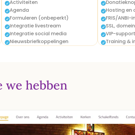
Activiteiten
Donatiekno


Agenda
Hosting en


Formuleren (onbeperkt)
FRIS/ANBI-i


Integratie livestream
SSL, domei


Integratie social media
VIP-suppor


Nieuwsbriefkoppelingen
Training & i


ie we
hebben