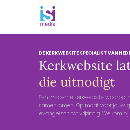
DE KERKWEBSITE SPECIALIST VAN NE
Kerkwebsite l
die uitnodigt
Een moderne kerkwebsite waarop inf
samenkomen. Op maat voor jouw ge
evangelisch tot vrijzinnig. Welkom bi