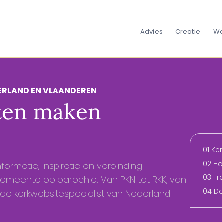
Advies
Creatie
We
DERLAND EN VLAANDEREN
aten maken
01 Ke
02 H
ormatie, inspiratie en verbinding
03 Tra
meente op parochie. Van PKN tot RKK, van
04 D
j de kerkwebsitespecialist van Nederland.