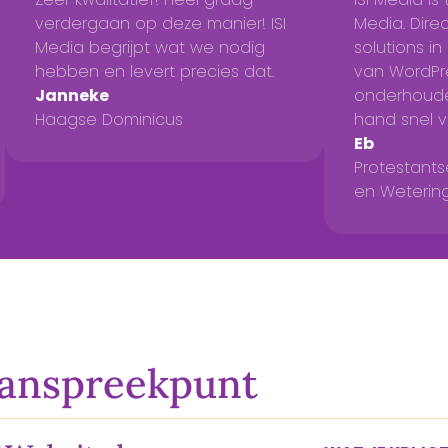
verdergaan op deze manier! ISI
Media. Dire
Media begrijpt wat we nodig
solutions i
hebben en levert precies dat.
van WordPre
Janneke
onderhoude
Haagse Dominicus
hand snel 
Eb
Protestant
en Weterin
aanspreekpunt