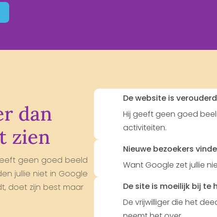
De website is verouder
er dan
Hij geeft geen goed beeld
activiteiten.
t zien
Nieuwe bezoekers vinden 
 geeft geen goed beeld
Want Google zet jullie ni
den jullie niet in Google
De site is moeilijk bij t
udt, doet zijn best maar
De vrijwilliger die het d
neemt het over.