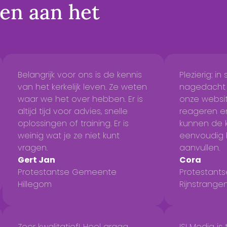
ten
aan het
Belangrijk voor ons is de kennis
Plezierig: 
van het kerkelijk leven. Ze weten
nagedacht 
waar we het over hebben. Er is
onze websit
altijd tijd voor advies, snelle
reageren e
oplossingen of training. Er is
kunnen de k
weinig wat je ze niet kunt
eenvoudig 
vragen.
aanvullen.
Gert Jan
Cora
Protestantse Gemeente
Protestant
Hillegom
Rijnstrange
Zeer kwalitatief! Heel graag
ISI Media is 