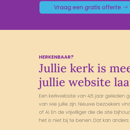
Vraag een gratis offerte
HERKENBAAR?
Jullie kerk is me
jullie website
laa
Een kerkwebsite van 4,5 jaar geleden
van wie jullie zijn. Nieuwe bezoekers vin
of AI. En de vrijwilliger die de site bijho
het is niet bij te benen. Dat kan anders.