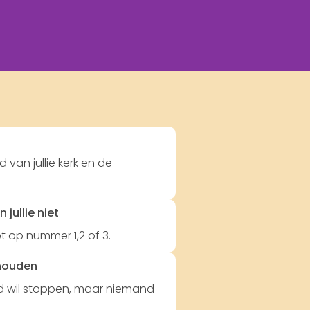
d
 van jullie kerk en de
jullie niet
et op nummer 1,2 of 3.
e houden
eed wil stoppen, maar niemand