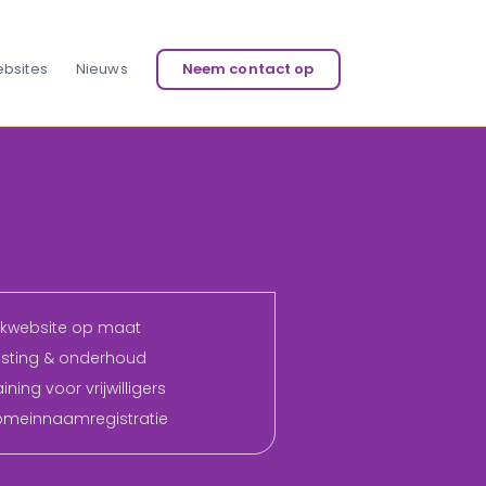
bsites
Nieuws
Neem contact op
rkwebsite op maat
osting & onderhoud
ining voor vrijwilligers
omeinnaamregistratie