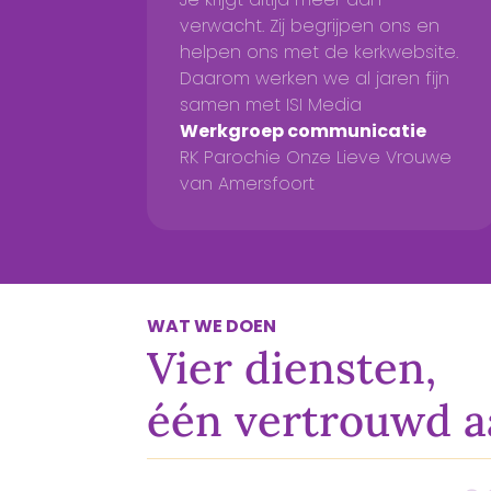
verwacht. Zij begrijpen ons en
helpen ons met de kerkwebsite.
Daarom werken we al jaren fijn
samen met ISI Media
Werkgroep communicatie
RK Parochie Onze Lieve Vrouwe
van Amersfoort
WAT WE DOEN
Vier diensten,
één vertrouwd 