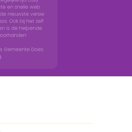
cte en snelle web
n de nieuwste versie
ss. Ook bij het zelf
n is de helpende
voorhanden
se Gemeente Does
g