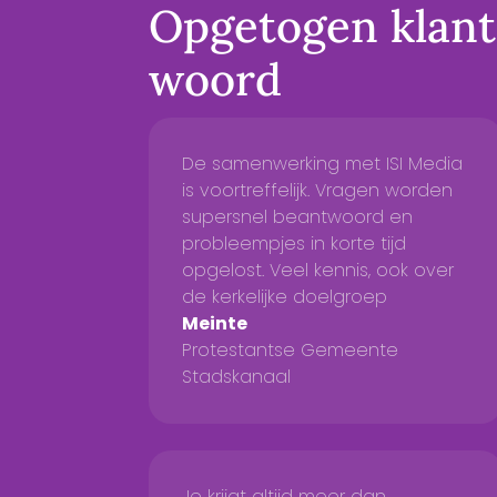
Opgetogen klan
woord
De samenwerking met ISI Media
is voortreffelijk. Vragen worden
supersnel beantwoord en
probleempjes in korte tijd
opgelost. Veel kennis, ook over
de kerkelijke doelgroep
Meinte
Protestantse Gemeente
Stadskanaal
Je krijgt altijd meer dan