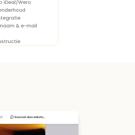
p iDeal/Wero
 onderhoud
ntegratie
nnaam & e-mail
t
nstructie