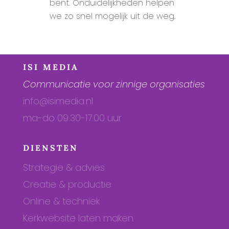
bent. Onduidelijkheden helpen
we zo snel mogelijk uit de weg.
ISI MEDIA
Communicatie voor zinnige organisaties
info@isimedia.nl
ma-do 09.30-17.00 uur
DIENSTEN
Strategie & advies
Creatie & productie
Online & techniek
Kerkwebsite laten maken