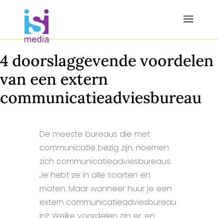
4 doorslaggevende voordelen
van een extern
communicatieadviesbureau
De meeste bureaus die met
communicatie bezig zijn, noemen
zich communicatieadviesbureaus.
Je hebt ze in alle soorten en
maten. Maar wanneer huur je een
extern communicatieadviesbureau
in? Welke voordelen zijn er, en