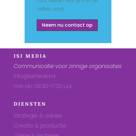
Laat weten wat je van dit
artikel vindt.
Neem nu contact op
ISI MEDIA
Communicatie voor zinnige organisaties
info@isimedia.nl
ma-do 09.30-17.00 uur
DIENSTEN
Strategie & advies
Creatie & productie
Online & techniek