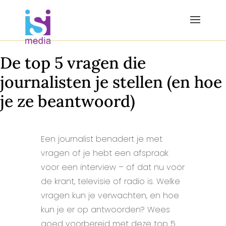
De top 5 vragen die
journalisten je stellen (en hoe
je ze beantwoord)
Een journalist benadert je met
vragen of je hebt een afspraak
voor een interview – of dat nu voor
de krant, televisie of radio is. Welke
vragen kun je verwachten, en hoe
kun je er op antwoorden? Wees
goed voorbereid met deze top 5