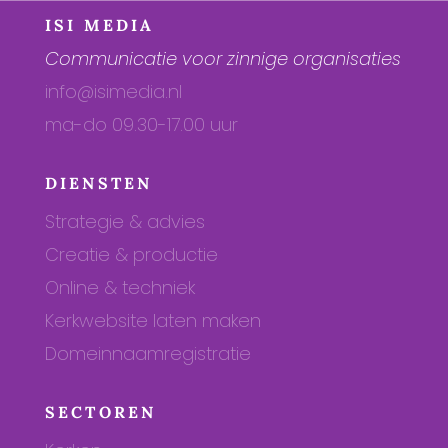
ISI MEDIA
Communicatie voor zinnige organisaties
info@isimedia.nl
ma-do 09.30-17.00 uur
DIENSTEN
Strategie & advies
Creatie & productie
Online & techniek
Kerkwebsite laten maken
Domeinnaamregistratie
SECTOREN