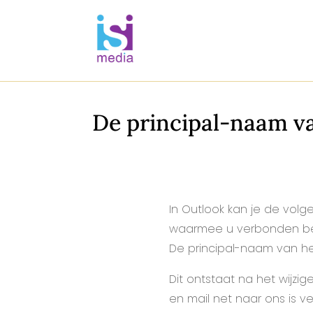
De principal-naam van
In Outlook kan je de volg
waarmee u verbonden bent
De principal-naam van het
Dit ontstaat na het wijz
en mail net naar ons is ve