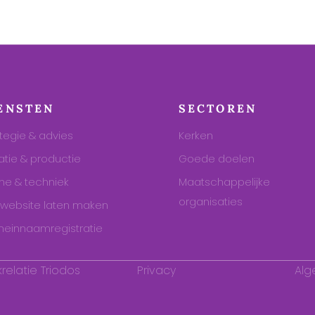
ENSTEN
SECTOREN
tegie & advies
Kerken
atie & productie
Goede doelen
ine & techniek
Maatschappelijke
organisaties
kwebsite laten maken
einnaamregistratie
relatie Triodos
Privacy
Al