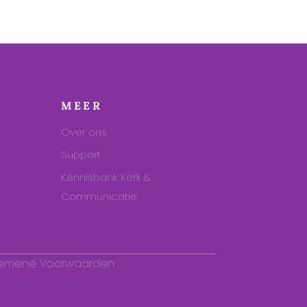
MEER
Over ons
Support
Kennisbank Kerk &
Communicatie
gemene Voorwaarden