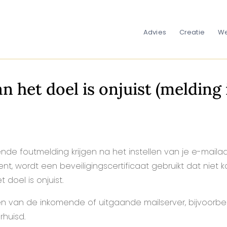
Advies
Creatie
We
 het doel is onjuist (melding
ende foutmelding krijgen na het instellen van je e-maila
, wordt een beveiligingscertificaat gebruikt dat niet 
 doel is onjuist.
igen van de inkomende of uitgaande mailserver, bijvoor
rhuisd.