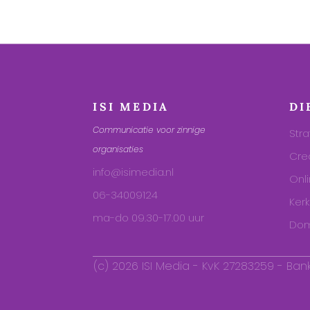
ISI MEDIA
DI
Communicatie voor zinnige
Stra
organisaties
Cre
info@isimedia.nl
Onl
06-34009124
Ker
ma-do 09.30-17.00 uur
Dom
(c) 2026 ISI Media - KvK 27283259 - Bank