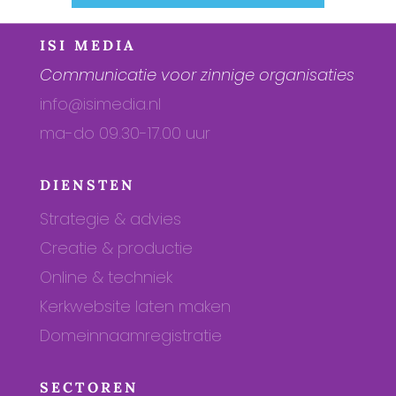
ISI MEDIA
Communicatie voor zinnige organisaties
info@isimedia.nl
ma-do 09.30-17.00 uur
DIENSTEN
Strategie & advies
Creatie & productie
Online & techniek
Kerkwebsite laten maken
Domeinnaamregistratie
SECTOREN