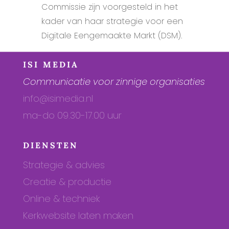
Commissie zijn voorgesteld in het
kader van haar strategie voor een
Digitale Eengemaakte Markt (DSM).
ISI MEDIA
Communicatie voor zinnige organisaties
info@isimedia.nl
ma-do 09.30-17.00 uur
DIENSTEN
Strategie & advies
Creatie & productie
Online & techniek
Kerkwebsite laten maken